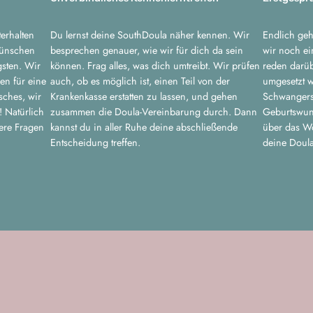
erhalten
Du lernst deine SouthDoula näher kennen. Wir
Endlich geh
Wünschen
besprechen genauer, wie wir für dich da sein
wir noch ei
gsten. Wir
können. Frag alles, was dich umtreibt. Wir prüfen
reden darü
en für eine
auch, ob es möglich ist, einen Teil von der
umgesetzt w
sches, wir
Krankenkasse erstatten zu lassen, und gehen
Schwangers
! Natürlich
zusammen die Doula-Vereinbarung durch. Dann
Geburtswuns
ere Fragen
kannst du in aller Ruhe deine abschließende
über das W
Entscheidung treffen.
deine Doula