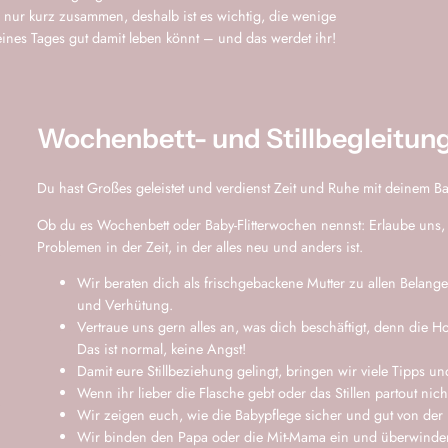
d nur kurz zusammen, deshalb ist es wichtig, die wenige
 eines Tages gut damit leben könnt – und das werdet ihr!
Wochenbett- und Stillbegleitun
Du hast Großes geleistet und verdienst Zeit und Ruhe mit deinem B
Ob du es Wochenbett oder Baby-Flitterwochen nennst: Erlaube uns, 
Problemen in der Zeit, in der alles neu und anders ist.
Wir beraten dich als frischgebackene Mutter zu allen Belan
und Verhütung.
Vertraue uns gern alles an, was dich beschäftigt, denn die 
Das ist normal, keine Angst!
Damit eure Stillbeziehung gelingt, bringen wir viele Tipps und
Wenn ihr lieber die Flasche gebt oder das Stillen partout nic
Wir zeigen euch, wie die Babypflege sicher und gut von der
Wir binden den Papa oder die Mit-Mama ein und überwind