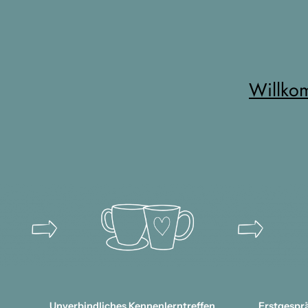
Willko
Unverbindliches Kennenlerntreffen
Erstgespr